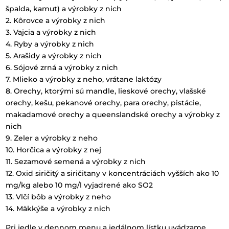
špalda, kamut) a výrobky z nich
2. Kôrovce a výrobky z nich
3. Vajcia a výrobky z nich
4. Ryby a výrobky z nich
5. Arašidy a výrobky z nich
6. Sójové zrná a výrobky z nich
7. Mlieko a výrobky z neho, vrátane laktózy
8. Orechy, ktorými sú mandle, lieskové orechy, vlašské
orechy, kešu, pekanové orechy, para orechy, pistácie,
makadamové orechy a queenslandské orechy a výrobky z
nich
9. Zeler a výrobky z neho
10. Horčica a výrobky z nej
11. Sezamové semená a výrobky z nich
12. Oxid siričitý a siričitany v koncentráciách vyšších ako 10
mg/kg alebo 10 mg/l vyjadrené ako SO2
13. Vlčí bôb a výrobky z neho
14. Mäkkýše a výrobky z nich
Pri jedle v dennom menu a jedálnom lístku uvádzame