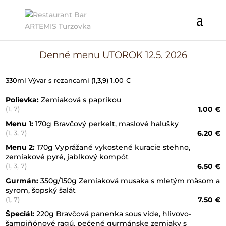
Denné menu UTOROK 12.5. 2026
330ml Vývar s rezancami (1,3,9) 1.00 €
Polievka:
Zemiaková s paprikou
1.00 €
(1, 7)
Menu 1:
170g Bravčový perkelt, maslové halušky
6.20 €
(1, 3, 7)
Menu 2:
170g Vyprážané vykostené kuracie stehno,
zemiakové pyré, jablkový kompót
6.50 €
(1, 3, 7)
Gurmán:
350g/150g Zemiaková musaka s mletým mäsom a
syrom, šopský šalát
7.50 €
(1, 7)
Špeciál:
220g Bravčová panenka sous vide, hlivovo-
šampiňónové ragú, pečené gurmánske zemiaky s