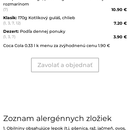
rozmarínom
10.90 €
(7)
Klasik:
170g Kotlíkový guláš, chlieb
7.20 €
(1, 3, 7, 12)
Dezert:
Podľa dennej ponuky
3.90 €
(1, 3, 7)
Coca Cola 0.33 l k menu za zvýhodnenú cenu 1.90 €
Zavolať a objednať
Zoznam alergénnych zložiek
1. Obilniny obsahujúce lepok (t.j. pšenica, raž, jačmeň, ovos,