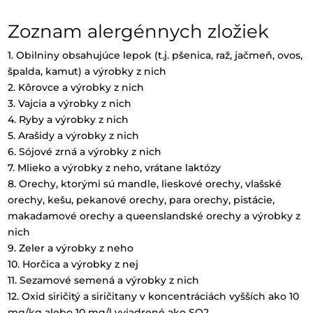
Zoznam alergénnych zložiek
1. Obilniny obsahujúce lepok (t.j. pšenica, raž, jačmeň, ovos,
špalda, kamut) a výrobky z nich
2. Kôrovce a výrobky z nich
3. Vajcia a výrobky z nich
4. Ryby a výrobky z nich
5. Arašidy a výrobky z nich
6. Sójové zrná a výrobky z nich
7. Mlieko a výrobky z neho, vrátane laktózy
8. Orechy, ktorými sú mandle, lieskové orechy, vlašské
orechy, kešu, pekanové orechy, para orechy, pistácie,
makadamové orechy a queenslandské orechy a výrobky z
nich
9. Zeler a výrobky z neho
10. Horčica a výrobky z nej
11. Sezamové semená a výrobky z nich
12. Oxid siričitý a siričitany v koncentráciách vyšších ako 10
mg/kg alebo 10 mg/l vyjadrené ako SO2