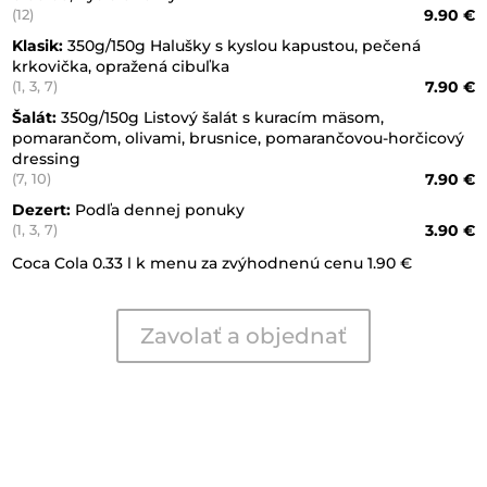
9.90 €
(12)
Klasik:
350g/150g Halušky s kyslou kapustou, pečená
krkovička, opražená cibuľka
7.90 €
(1, 3, 7)
Šalát:
350g/150g Listový šalát s kuracím mäsom,
pomarančom, olivami, brusnice, pomarančovou-horčicový
dressing
7.90 €
(7, 10)
Dezert:
Podľa dennej ponuky
3.90 €
(1, 3, 7)
Coca Cola 0.33 l k menu za zvýhodnenú cenu 1.90 €
Zavolať a objednať