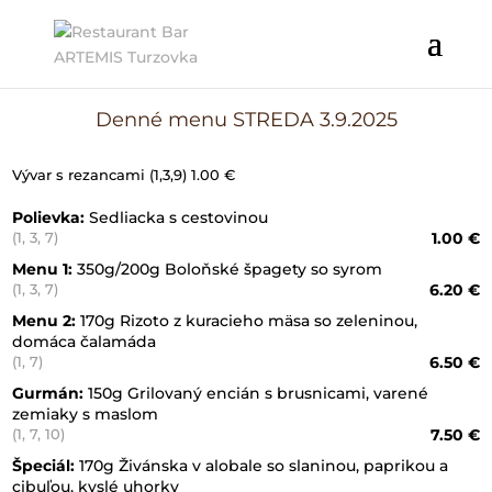
Denné menu STREDA 3.9.2025
Vývar s rezancami (1,3,9) 1.00 €
Polievka:
Sedliacka s cestovinou
1.00 €
(1, 3, 7)
Menu 1:
350g/200g Boloňské špagety so syrom
6.20 €
(1, 3, 7)
Menu 2:
170g Rizoto z kuracieho mäsa so zeleninou,
domáca čalamáda
6.50 €
(1, 7)
Gurmán:
150g Grilovaný encián s brusnicami, varené
zemiaky s maslom
7.50 €
(1, 7, 10)
Špeciál:
170g Živánska v alobale so slaninou, paprikou a
cibuľou, kyslé uhorky